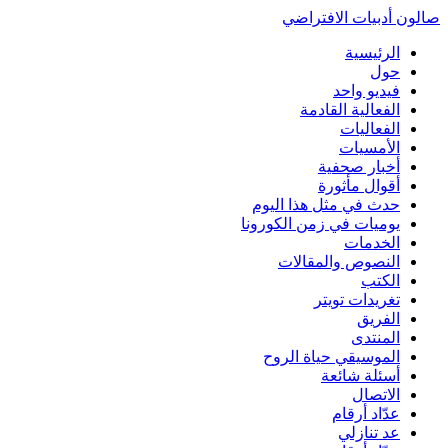
صالون أدبيات الافتراضي
الرئيسية
حول
فيديو واحد
الفعالية القادمة
الفعاليات
الأمسيات
أخبار صحفية
أقوال مأثورة
حدث في مثل هذا اليوم
يوميات في زمن الكورونا
الخدمات
النصوص والمقالات
الكتب
تغريدات تويتر
الفريق
المنتدى
الموسيقي حياة الروح
أسئلة شائعة
الاتصال
عدّاد أرقام
عد تنازلي